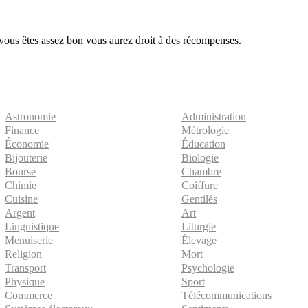
 vous êtes assez bon vous aurez droit à des récompenses.
Astronomie
Administration
Finance
Métrologie
Économie
Éducation
Bijouterie
Biologie
Bourse
Chambre
Chimie
Coiffure
Cuisine
Gentilés
Argent
Art
Linguistique
Liturgie
Menuiserie
Élevage
Religion
Mort
Transport
Psychologie
Physique
Sport
Commerce
Télécommunications