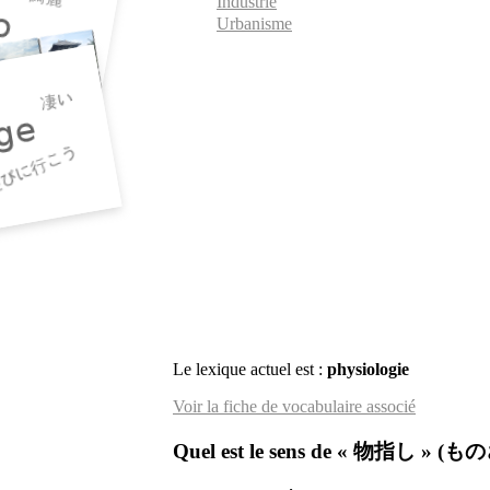
Industrie
Urbanisme
Le lexique actuel est :
physiologie
Voir la fiche de vocabulaire associé
Quel est le sens de « 物指し » (も