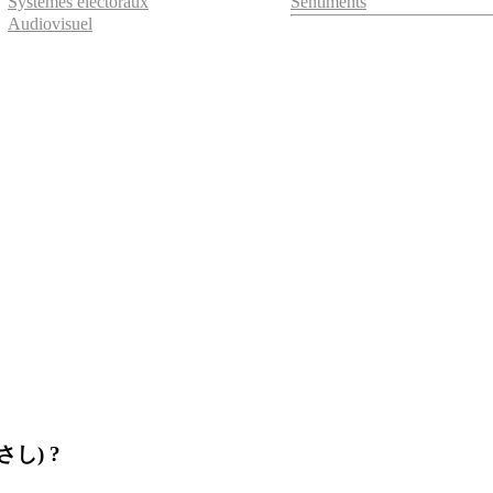
Systèmes électoraux
Sentiments
Audiovisuel
のさし) ?