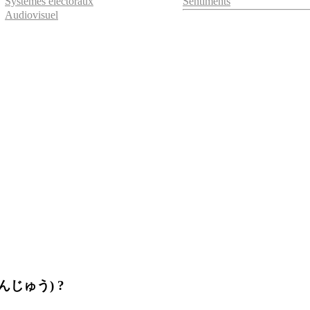
Systèmes électoraux
Sentiments
Audiovisuel
(にほんじゅう) ?