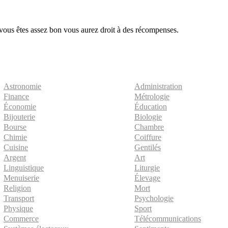
 vous êtes assez bon vous aurez droit à des récompenses.
Astronomie
Administration
Finance
Métrologie
Économie
Éducation
Bijouterie
Biologie
Bourse
Chambre
Chimie
Coiffure
Cuisine
Gentilés
Argent
Art
Linguistique
Liturgie
Menuiserie
Élevage
Religion
Mort
Transport
Psychologie
Physique
Sport
Commerce
Télécommunications