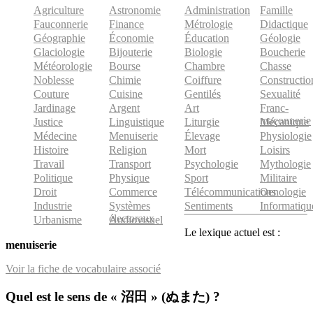
Agriculture
Astronomie
Administration
Famille
Fauconnerie
Finance
Métrologie
Didactique
Géographie
Économie
Éducation
Géologie
Glaciologie
Bijouterie
Biologie
Boucherie
Météorologie
Bourse
Chambre
Chasse
Noblesse
Chimie
Coiffure
Constructio
Couture
Cuisine
Gentilés
Sexualité
Jardinage
Argent
Art
Franc-
maçonnerie
Justice
Linguistique
Liturgie
Mécanique
Médecine
Menuiserie
Élevage
Physiologie
Histoire
Religion
Mort
Loisirs
Travail
Transport
Psychologie
Mythologie
Politique
Physique
Sport
Militaire
Droit
Commerce
Télécommunications
Oenologie
Industrie
Systèmes
Sentiments
Informatiqu
électoraux
Urbanisme
Audiovisuel
Le lexique actuel est :
menuiserie
Voir la fiche de vocabulaire associé
Quel est le sens de « 沼田 » (ぬまた) ?