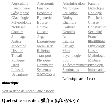
Agriculture
Astronomie
Administration
Famille
Fauconnerie
Finance
Métrologie
Didactique
Géographie
Économie
Éducation
Géologie
Glaciologie
Bijouterie
Biologie
Boucherie
Météorologie
Bourse
Chambre
Chasse
Noblesse
Chimie
Coiffure
Constructio
Couture
Cuisine
Gentilés
Sexualité
Jardinage
Argent
Art
Franc-
maçonnerie
Justice
Linguistique
Liturgie
Mécanique
Médecine
Menuiserie
Élevage
Physiologie
Histoire
Religion
Mort
Loisirs
Travail
Transport
Psychologie
Mythologie
Politique
Physique
Sport
Militaire
Droit
Commerce
Télécommunications
Oenologie
Industrie
Systèmes
Sentiments
Informatiqu
électoraux
Urbanisme
Audiovisuel
Le lexique actuel est :
didactique
Voir la fiche de vocabulaire associé
Quel est le sens de « 媒介 » (ばいかい) ?